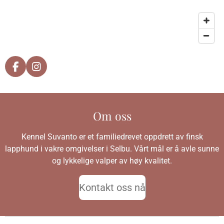
F
I
a
n
c
s
e
t
b
a
Om oss
o
g
o
r
Kennel Suvanto er et familiedrevet oppdrett av finsk
k
a
m
lapphund i vakre omgivelser i Selbu. Vårt mål er å avle sunne
og lykkelige valper av høy kvalitet.
Kontakt oss nå