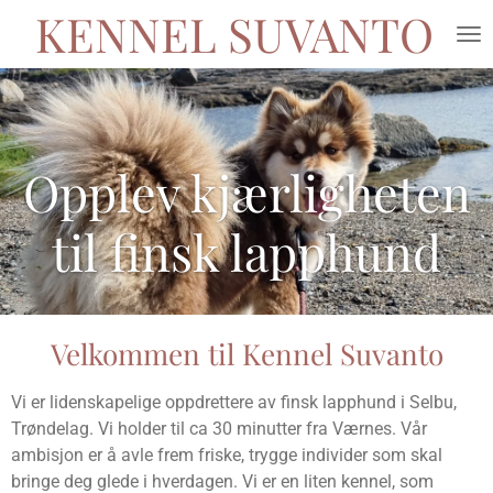
KENNEL SUVANTO
Gå
til
hovedinnhold
Opplev kjærligheten
til finsk lapphund
Velkommen til Kennel Suvanto
Vi er lidenskapelige oppdrettere av finsk lapphund i Selbu,
Trøndelag. Vi holder til ca 30 minutter fra Værnes. Vår
ambisjon er å avle frem friske, trygge individer som skal
bringe deg glede i hverdagen. Vi er en liten kennel, som