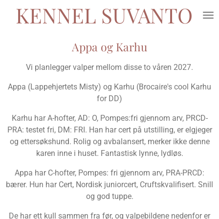
KENNEL SUVANTO
Gå
til
hovedinnhold
Appa og Karhu
Vi planlegger valper mellom disse to våren 2027.
Appa (Lappehjertets Misty) og Karhu (Brocaire's cool Karhu
for DD)
Karhu har A-hofter, AD: O, Pompes:fri gjennom arv, PRCD-
PRA: testet fri, DM: FRI. Han har cert på utstilling, er elgjeger
og ettersøkshund. Rolig og avbalansert, merker ikke denne
karen inne i huset. Fantastisk lynne, lydløs.
Appa har C-hofter, Pompes: fri gjennom arv, PRA-PRCD:
bærer. Hun har Cert, Nordisk juniorcert, Cruftskvalifisert. Snill
og god tuppe.
De har ett kull sammen fra før, og valpebildene nedenfor er